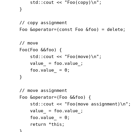
        std::cout << "Foo(copy)\n";

    }

    // copy assignment

    Foo &operator=(const Foo &foo) = delete;

    // move

    Foo(Foo &&foo) {

        std::cout << "Foo(move)\n";

        value_ = foo.value_;

        foo.value_ = 0;

    }

    // move assignment

    Foo &operator=(Foo &&foo) {

        std::cout << "Foo(move assignment)\n";

        value_ = foo.value_;

        foo.value_ = 0;

        return *this;

    }
