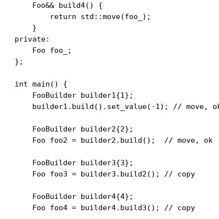
    Foo&& build4() {

        return std::move(foo_);

    }

private:

    Foo foo_;

};

int main() {

    FooBuilder builder1{1};

    builder1.build().set_value(-1); // move, ok
    FooBuilder builder2{2};

    Foo foo2 = builder2.build();  // move, ok

    FooBuilder builder3{3};

    Foo foo3 = builder3.build2(); // copy

    FooBuilder builder4{4};

    Foo foo4 = builder4.build3(); // copy
