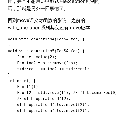
理，并且不想用C++默认的exception机制的
话，那就是另外一回事情了。
回到move语义对函数的影响，之前的
with_operation系列其实还有move版本
void with_operation4(Foo&& foo) {

}

void with_operation5(Foo&& foo) {

    foo.set_value(2);

    Foo foo2 = std::move(foo);

    std::cout << foo2 << std::endl;

}

int main() {

    Foo f1{1};

    Foo f2 = std::move(f1); // f1 become Foo(0)
    // with_operation4(f2);

    with_operation4(std::move(f2));

    with_operation5(std::move(f2));
