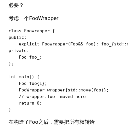
必要？
考虑一个FooWrapper
class FooWrapper {

public:

    explicit FooWrapper(Foo&& foo): foo_{std::m
private:

    Foo foo_;

};

int main() {

    Foo foo{1};

    FooWrapper wrapper{std::move(foo)};

    // wrapper.foo_ moved here

    return 0;

}
在构造了Foo之后，需要把所有权转给