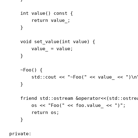
    int value() const {

        return value_;

    }

    void set_value(int value) {

        value_ = value;

    }

    ~Foo() {

        std::cout << "~Foo(" << value_ << ")\n"
    }

    friend std::ostream &operator<<(std::ostrea
        os << "Foo(" << foo.value_ << ")";

        return os;

    }

private:
