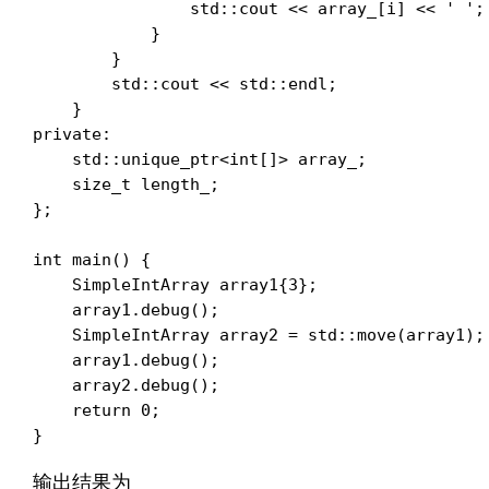
                std::cout << array_[i] << ' ';

            }

        }

        std::cout << std::endl;

    }

private:

    std::unique_ptr<int[]> array_;

    size_t length_;

};

int main() {

    SimpleIntArray array1{3};

    array1.debug();

    SimpleIntArray array2 = std::move(array1);

    array1.debug();

    array2.debug();

    return 0;

}
输出结果为