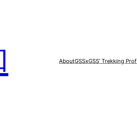
和
About
GSSxGSS’ Trekking Profi