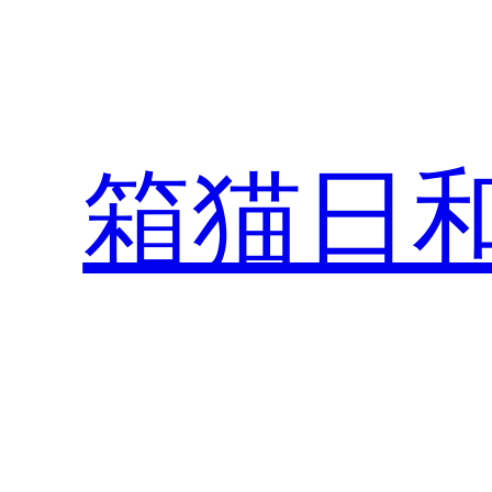
Skip
to
content
箱猫日