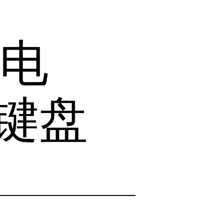
台电
键盘