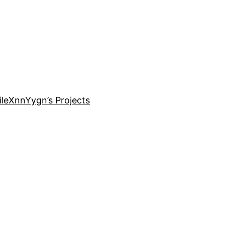
le
XnnYygn’s Projects